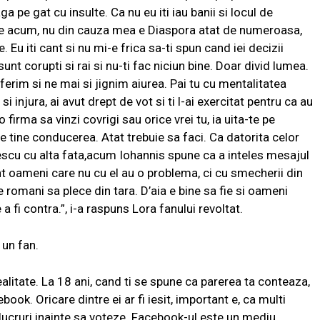
 pe gat cu insulte. Ca nu eu iti iau banii si locul de
re acum, nu din cauza mea e Diaspora atat de numeroasa,
. Eu iti cant si nu mi-e frica sa-ti spun cand iei decizii
sunt corupti si rai si nu-ti fac niciun bine. Doar divid lumea.
ferim si ne mai si jignim aiurea. Pai tu cu mentalitatea
i injura, ai avut drept de vot si ti l-ai exercitat pentru ca au
o firma sa vinzi covrigi sau orice vrei tu, ia uita-te pe
pe tine conducerea. Atat trebuie sa faci. Ca datorita celor
scu cu alta fata,acum Iohannis spune ca a inteles mesajul
unt oameni care nu cu el au o problema, ci cu smecherii din
 romani sa plece din tara. D’aia e bine sa fie si oameni
 fi contra.”, i-a raspuns Lora fanului revoltat.
 un fan.
alitate. La 18 ani, cand ti se spune ca parerea ta conteaza,
cebook. Oricare dintre ei ar fi iesit, important e, ca multi
e lucruri inainte sa voteze. Facebook-ul este un mediu