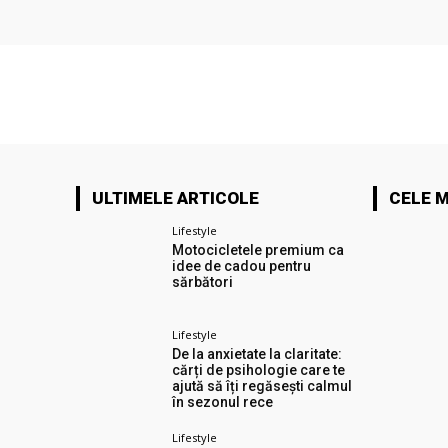
ULTIMELE ARTICOLE
CELE M
Lifestyle
Motocicletele premium ca
idee de cadou pentru
sărbători
Lifestyle
De la anxietate la claritate:
cărți de psihologie care te
ajută să îți regăsești calmul
în sezonul rece
Lifestyle