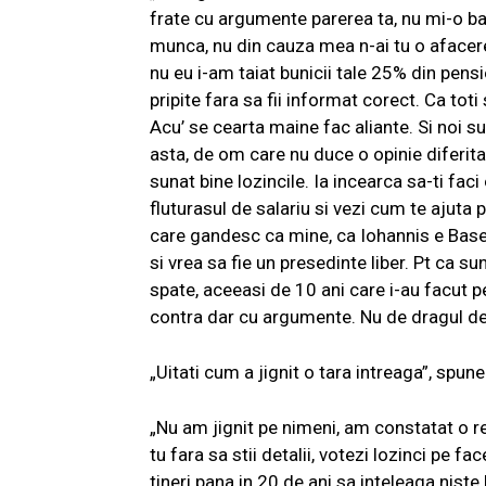
frate cu argumente parerea ta, nu mi-o baga
munca, nu din cauza mea n-ai tu o aface
nu eu i-am taiat bunicii tale 25% din pensie
pripite fara sa fii informat corect. Ca toti 
Acu’ se cearta maine fac aliante. Si noi su
asta, de om care nu duce o opinie diferita s
sunat bine lozincile. Ia incearca sa-ti faci 
fluturasul de salariu si vezi cum te ajuta 
care gandesc ca mine, ca Iohannis e Base
si vrea sa fie un presedinte liber. Pt ca s
spate, aceeasi de 10 ani care i-au facut pe
contra dar cu argumente. Nu de dragul de a
„Uitati cum a jignit o tara intreaga”, spune
„Nu am jignit pe nimeni, am constatat o re
tu fara sa stii detalii, votezi lozinci pe fa
tineri pana in 20 de ani sa inteleaga nist