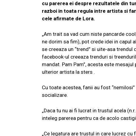
cu parerea ei despre rezultatele din turu
razboi in toata regula intre artista si f
cele afirmate de Lora.
„Am trait sa vad cum niste pancarde cool, 
ne dorim sa fim), pot crede idei in capul al
se creeaza un “trend” si uite-asa trendul
facebook-ul creeaza trenduri si treenduri
mandat. Pam Pam”, acesta este mesajul po
ulterior artista la sters .
Cu toate acestea, fanii au fost “nemilosi”
socializare.
„Daca tu nu ai fi lucrat in trustul acela (n.
inteleg parerea pentru ca de acolo castig
„Ce legatura are trustul in care lucrez cu