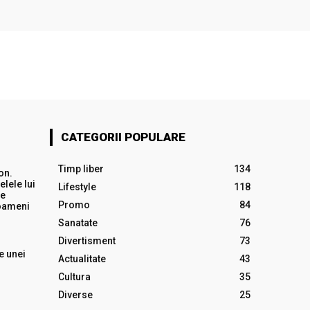
CATEGORII POPULARE
Timp liber
134
on.
elele lui
Lifestyle
118
de
Promo
84
 oameni
Sanatate
76
Divertisment
73
e unei
Actualitate
43
Cultura
35
Diverse
25