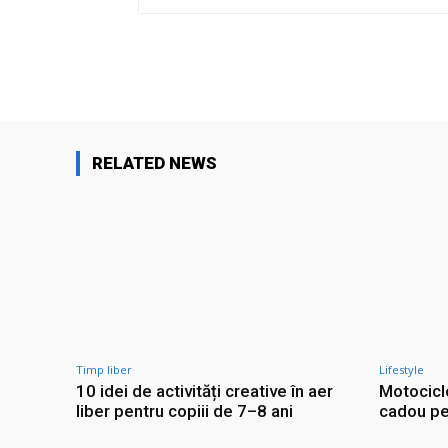
Facebook
Share
RELATED NEWS
Timp liber
Lifestyle
10 idei de activități creative în aer
Motocicl
liber pentru copiii de 7–8 ani
cadou pe