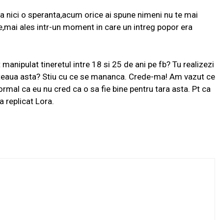
ea nici o speranta,acum orice ai spune nimeni nu te mai
le,mai ales intr-un moment in care un intreg popor era
manipulat tineretul intre 18 si 25 de ani pe fb? Tu realizezi
eteaua asta? Stiu cu ce se mananca. Crede-ma! Am vazut ce
Normal ca eu nu cred ca o sa fie bine pentru tara asta. Pt ca
a replicat Lora.