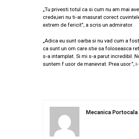
„Tu privesti totul ca si cum nu am mai av
crede,ieri nu ti-ai masurat corect cuvinte
extrem de fericit”, a scris un admirator.
„Adica eu sunt oarba si nu vad cum a fost 
ca sunt un om care stie sa foloseasca r
s-a intamplat. Si mi s-a parut incredibil. 
suntem f usor de manevrat. Prea usor.”, i-
Mecanica Portocala