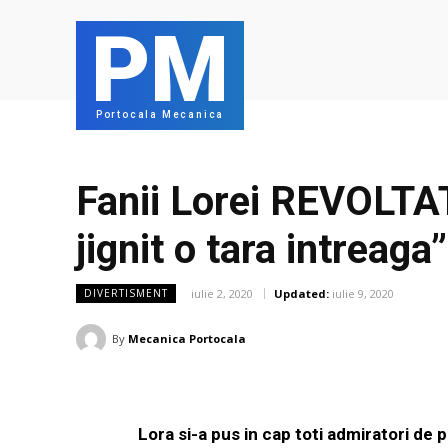
PM
Portocala Mecanica
Fanii Lorei REVOLTAT
jignit o tara intreaga”
iulie 2, 2020
Updated:
iulie 9, 2020
DIVERTISMENT
By
Mecanica Portocala
Lora si-a pus in cap toti admiratori de p