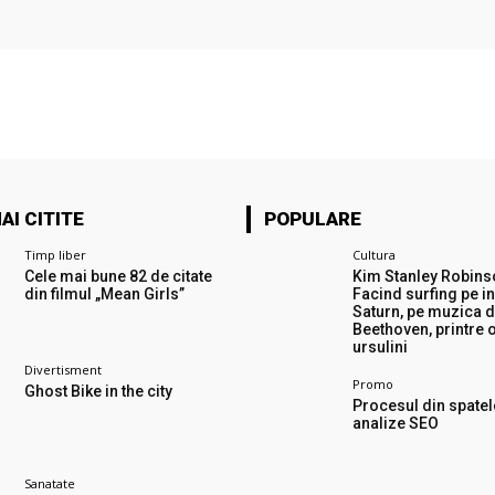
AI CITITE
POPULARE
Timp liber
Cultura
Cele mai bune 82 de citate
Kim Stanley Robins
din filmul „Mean Girls”
Facind surfing pe in
Saturn, pe muzica 
Beethoven, printre
ursulini
Divertisment
Promo
Ghost Bike in the city
Procesul din spatel
analize SEO
Sanatate