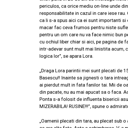
periculos, ca orice mediu on-line unde din 
responsabilitate in cazul in care iese rau. 
ca li s-a spus aici ca ei sunt importanti si
macar fac ceva frumos pentru niste suflete
pentru un om care nu va face nimic bun pen
cu ochiul liber chiar si aici, pe pagina de 
intr-adevar sunt mult mai linistita acum, 
logica lor”, se apara Lora.
„Draga Lora parintii mei sunt plecati de 15
Basescu!! Inainte sa jignesti o tara intr
ai pierdut mult in fata fanilor tai. Mii de 
din pacate, nu au mai apucat sa o faca. A
Ponta s-a folosit de influenta bisericii 
MIZERABILA! RUSINE!!!”, spune o admirat
„Oamenii plecati din tara, au plecat sub 