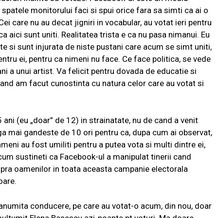
spatele monitorului faci si spui orice fara sa simti ca ai o
Cei care nu au decat jigniri in vocabular, au votat ieri pentru
 ca aici sunt uniti. Realitatea trista e ca nu pasa nimanui. Eu
 si sunt injurata de niste pustani care acum se simt uniti,
tru ei, pentru ca nimeni nu face. Ce face politica, se vede
fani a unui artist. Va felicit pentru dovada de educatie si
cand am facut cunostinta cu natura celor care au votat si
 ani (eu „doar” de 12) in strainatate, nu de cand a venit
eaga mai gandeste de 10 ori pentru ca, dupa cum ai observat,
oameni au fost umiliti pentru a putea vota si multi dintre ei,
cum sustineti ca Facebook-ul a manipulat tinerii cand
asupra oamenilor in toata aceasta campanie electorala
oare.
o anumita conducere, pe care au votat-o acum, din nou, doar