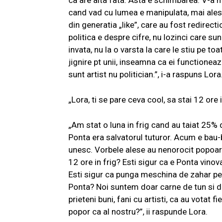
ca are alta fata. Asta e schimbarea. V-a 
cand vad cu lumea e manipulata, mai ales t
din generatia „like”, care au fost redirectio
politica e despre cifre, nu lozinci care sun
invata, nu la o varsta la care le stiu pe to
jignire pt unii, inseamna ca ei functioneaz
sunt artist nu politician.”, i-a raspuns Lora
„Lora, ti se pare ceva cool, sa stai 12 ore 
„Am stat o luna in frig cand au taiat 25% d
Ponta era salvatorul tuturor. Acum e bau-b
unesc. Vorbele alese au nenorocit popoare
12 ore in frig? Esti sigur ca e Ponta vinov
Esti sigur ca punga meschina de zahar pe c
Ponta? Noi suntem doar carne de tun si de
prieteni buni, fani cu artisti, ca au votat 
popor ca al nostru?”, ii raspunde Lora.