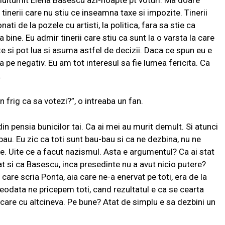
multumit Elena Basescu azi-noapte pt voturi. Ma doare
inerii care nu stiu ce inseamna taxe si impozite. Tinerii
nati de la pozele cu artisti, la politica, fara sa stie ca
a bine. Eu admir tinerii care stiu ca sunt la o varsta la care
ate si pot lua si asuma astfel de decizii. Daca ce spun eu e
a pe negativ. Eu am tot interesul sa fie lumea fericita. Ca
.
in frig ca sa votezi?”, o intreaba un fan.
in pensia bunicilor tai. Ca ai mei au murit demult. Si atunci
au. Eu zic ca toti sunt bau-bau si ca ne dezbina, nu ne
. Uite ce a facut nazismul. Asta e argumentul? Ca ai stat
at si ca Basescu, inca presedinte nu a avut nicio putere?
are scria Ponta, aia care ne-a enervat pe toti, era de la
odata ne pricepem toti, cand rezultatul e ca se cearta
fiecare cu altcineva. Pe bune? Atat de simplu e sa dezbini un