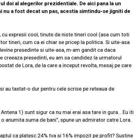
l doi al alegerilor prezidentiale. De aici pana la un
ani nu a fost decat un pas, acestia simtindu-se jigniti de
cu expresii cool, tinute de niste tineri cool (asa cum toti
tor tineri, cum ca ei chiar se pricep la politica. Si uite-asa
 devine presedinte si uite-asa, m-am gandit ca daca
le creeaza presedinti, eu am sa candidez la urmatorul
stat de Lora, de la care a inceput revolta, mesaj pe care
 si au taxtat-o dur pentru cele scrise pe reteaua de
r. Antena 1) sunt sigur ca nu mai erai asa tare in gura… Eu iti
i o anumita suma de bani”, spune un admirator catre Lora.
 faptul ca platesc 24% tva si 16% impozit pe profit? Sustine