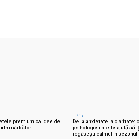
Twitter
Pinterest
WhatsApp
Lifestyle
etele premium ca idee de
De la anxietate la claritate: 
ntru sărbători
psihologie care te ajută să îț
regăsești calmul în sezonul