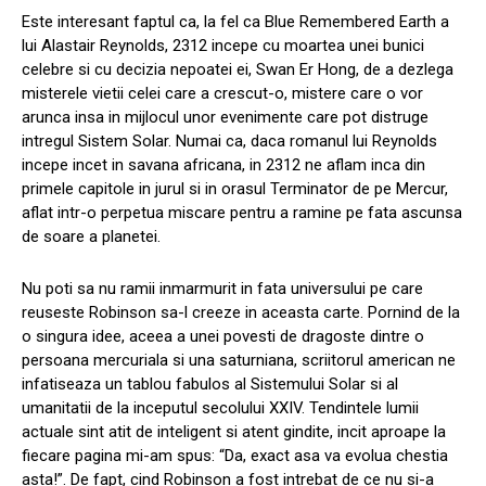
Este interesant faptul ca, la fel ca Blue Remembered Earth a
lui Alastair Reynolds, 2312 incepe cu moartea unei bunici
celebre si cu decizia nepoatei ei, Swan Er Hong, de a dezlega
misterele vietii celei care a crescut-o, mistere care o vor
arunca insa in mijlocul unor evenimente care pot distruge
intregul Sistem Solar. Numai ca, daca romanul lui Reynolds
incepe incet in savana africana, in 2312 ne aflam inca din
primele capitole in jurul si in orasul Terminator de pe Mercur,
aflat intr-o perpetua miscare pentru a ramine pe fata ascunsa
de soare a planetei.
Nu poti sa nu ramii inmarmurit in fata universului pe care
reuseste Robinson sa-l creeze in aceasta carte. Pornind de la
o singura idee, aceea a unei povesti de dragoste dintre o
persoana mercuriala si una saturniana, scriitorul american ne
infatiseaza un tablou fabulos al Sistemului Solar si al
umanitatii de la inceputul secolului XXIV. Tendintele lumii
actuale sint atit de inteligent si atent gindite, incit aproape la
fiecare pagina mi-am spus: “Da, exact asa va evolua chestia
asta!”. De fapt, cind Robinson a fost intrebat de ce nu si-a