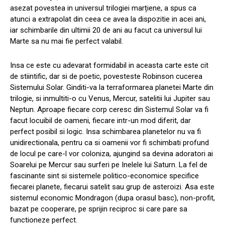
asezat povestea in universul trilogiei marțiene, a spus ca
atunci a extrapolat din ceea ce avea la dispozitie in acei ani,
iar schimbarile din ultimii 20 de ani au facut ca universul lui
Marte sa nu mai fie perfect valabil.
Insa ce este cu adevarat formidabil in aceasta carte este cit
de stiintific, dar si de poetic, povesteste Robinson cucerea
Sistemului Solar. Ginditi-va la terraformarea planetei Marte din
trilogie, si inmultiti-o cu Venus, Mercur, satelitii lui Jupiter sau
Neptun. Aproape fiecare corp ceresc din Sistemul Solar va fi
facut locuibil de oameni, fiecare intr-un mod diferit, dar
perfect posibil si logic. Insa schimbarea planetelor nu va fi
unidirectionala, pentru ca si oamenii vor fi schimbati profund
de locul pe care-l vor coloniza, ajungind sa devina adoratori ai
Soarelui pe Mercur sau surferi pe Inelele lui Saturn. La fel de
fascinante sint si sistemele politico-economice specifice
fiecarei planete, fiecarui satelit sau grup de asteroizi. Asa este
sistemul economic Mondragon (dupa orasul basc), non-profit,
bazat pe cooperare, pe sprijin reciproc si care pare sa
functioneze perfect.