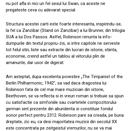
nu pot afla in nici un fel sexul lui Swan, ca aceste ne
pregateste ceva cu adevarat special.
Structura acestei carti este foarte interesanta, inspirindu-se,
la fel ca Zanzibar (Stand on Zanzibar) a lui Brunner, din trilogia
SUA a lui Dos Passos. Astfel, Robinson renunta la info-
dumpurile din textul propriu-zis, si intre capitole ne serveste
tot felul stiri, liste sau extracte din lucrari de istorie, stiinta,
economie, creind astfel un tablou al viitorului plin de
amanunte, dar usor de digerat.
Am asteptat, dupa excelenta povestire „The Timpanist of the
Berlin Philharmonic, 1942”, sa vad daca dragostea lui
Robinson fata de cel mai mare muzician din istorie,
Beethoven, se va reflecta si in vreun roman si trebuie sa spun
cu satisfactie ca simfoniile sau cvartetele compozitorului
german sint prezente din abundenta si constituie fondul
sonor perfect pentru 2312. Robinson pare sa creada, pe buna
dreptate, zic eu, ca desi majoritatea muzicii din secolul XX
este concentrata pe zeitgeistul vremurilor, nu se va mai