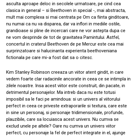
asculta aproape deloc in secolele urmatoare, pe cind cea
clasica in general – si Beethoven in special -, mai abstracta,
mult mai complexa si mai centrata pe Om ca fiinta ginditoare,
nu numai ca nu va disparea, dar va inflori in mediile ostile,
grandioase si pline de incercari care ne vor astepta dupa ce
ne vom desprinde de tot de gravitatea Pamintului. Astfel,
concertul in craterul Beethoven de pe Mercur este cea mai
surprinzatoare si halucinanta experienta beethoveniana
fictionala pe care mi-a fost dat sa o citesc.
Kim Stanley Robinson creeaza un viitor atent gindit, in care
vedem foarte clar radacinile ancorate in ceea ce se intimpla in
zilele noastre. Insa acest viitor este construit, din pacate, in
detrimentul personajelor. Ma intreb daca nu este totusi
imposibil sa le faci pe amindoua: si un univers al viitorului
perfect in ceea ce priveste extraporarile si textura, care este
in sine un personaj, si personaje tridimensionale, profunde,
plauzibile, care sa locuiasca acest univers. Nu cumva se
exclud unele pe altele? Oare nu cumva un univers viitor
perfect, cu personaje la fel de perfect integrate in el, ajunge