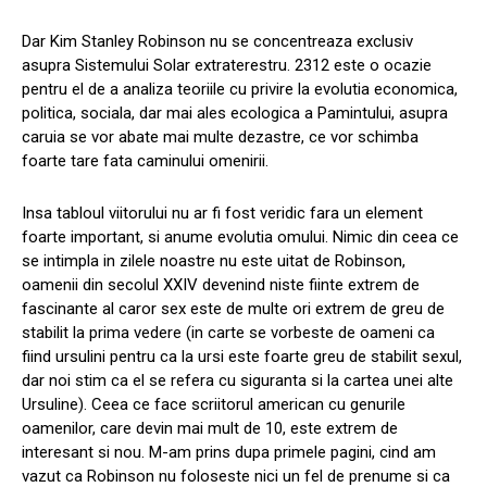
Dar Kim Stanley Robinson nu se concentreaza exclusiv
asupra Sistemului Solar extraterestru. 2312 este o ocazie
pentru el de a analiza teoriile cu privire la evolutia economica,
politica, sociala, dar mai ales ecologica a Pamintului, asupra
caruia se vor abate mai multe dezastre, ce vor schimba
foarte tare fata caminului omenirii.
Insa tabloul viitorului nu ar fi fost veridic fara un element
foarte important, si anume evolutia omului. Nimic din ceea ce
se intimpla in zilele noastre nu este uitat de Robinson,
oamenii din secolul XXIV devenind niste fiinte extrem de
fascinante al caror sex este de multe ori extrem de greu de
stabilit la prima vedere (in carte se vorbeste de oameni ca
fiind ursulini pentru ca la ursi este foarte greu de stabilit sexul,
dar noi stim ca el se refera cu siguranta si la cartea unei alte
Ursuline). Ceea ce face scriitorul american cu genurile
oamenilor, care devin mai mult de 10, este extrem de
interesant si nou. M-am prins dupa primele pagini, cind am
vazut ca Robinson nu foloseste nici un fel de prenume si ca