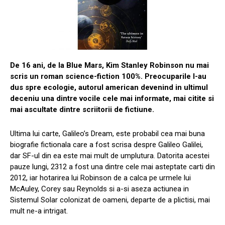
De 16 ani, de la Blue Mars, Kim Stanley Robinson nu mai
scris un roman science-fiction 100%. Preocuparile l-au
dus spre ecologie, autorul american devenind in ultimul
deceniu una dintre vocile cele mai informate, mai citite si
mai ascultate dintre scriitorii de fictiune.
Ultima lui carte, Galileo’s Dream, este probabil cea mai buna
biografie fictionala care a fost scrisa despre Galileo Galilei,
dar SF-ul din ea este mai mult de umplutura. Datorita acestei
pauze lungi, 2312 a fost una dintre cele mai asteptate carti din
2012, iar hotarirea lui Robinson de a calca pe urmele lui
McAuley, Corey sau Reynolds si a-si aseza actiunea in
Sistemul Solar colonizat de oameni, departe de a plictisi, mai
mult ne-a intrigat.