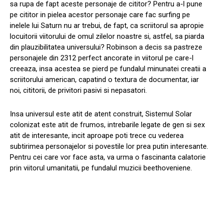
sa rupa de fapt aceste personaje de cititor? Pentru a-l pune
pe cititor in pielea acestor personaje care fac surfing pe
inelele lui Saturn nu ar trebui, de fapt, ca scriitorul sa apropie
locuitorii viitorului de omul zilelor noastre si, astfel, sa piarda
din plauzibilitatea universului? Robinson a decis sa pastreze
personajele din 2312 perfect ancorate in viitorul pe care-l
creeaza, insa acestea se pierd pe fundalul minunatei creatii a
scriitorului american, capatind o textura de documentar, iar
noi, cititorii, de privitori pasivi si nepasatori.
Insa universul este atit de atent construit, Sistemul Solar
colonizat este atit de frumos, intrebarile legate de gen si sex
atit de interesante, incit aproape poti trece cu vederea
subtirimea personajelor si povestile lor prea putin interesante.
Pentru cei care vor face asta, va urma o fascinanta calatorie
prin viitorul umanitatii, pe fundalul muzicii beethoveniene.